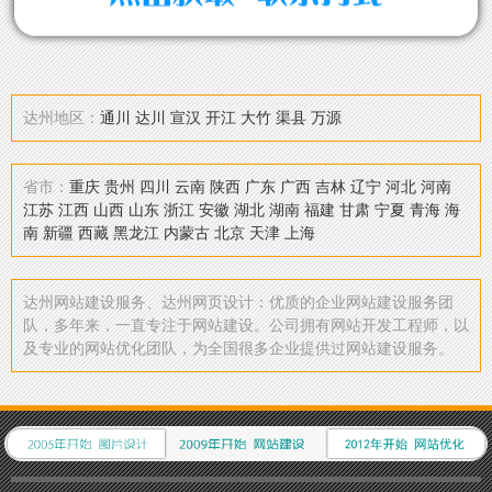
达州地区：
通川
达川
宣汉
开江
大竹
渠县
万源
省市：
重庆
贵州
四川
云南
陕西
广东
广西
吉林
辽宁
河北
河南
江苏
江西
山西
山东
浙江
安徽
湖北
湖南
福建
甘肃
宁夏
青海
海
南
新疆
西藏
黑龙江
内蒙古
北京
天津
上海
达州网站建设服务、达州网页设计：优质的企业网站建设服务团
队，多年来，一直专注于网站建设。公司拥有网站开发工程师，以
及专业的网站优化团队，为全国很多企业提供过网站建设服务。