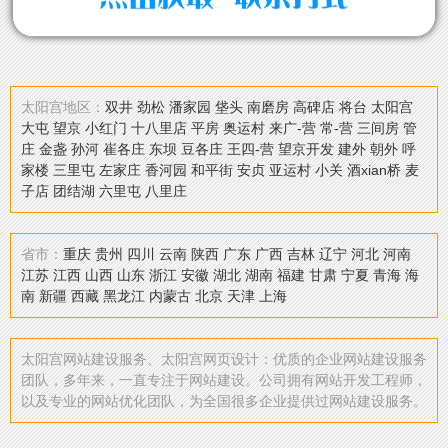
太阳宫地区：
双井
劲松
潘家园
垡头
南磨房
高碑店
将台
太阳宫
大屯
望京
小红门
十八里店
平房
奥运村
来广-营
常-营
三间房
管
庄
金盏
孙河
崔各庄
东坝
豆各庄
王四-营
望京开发
建外
朝外
呼
家楼
三里屯
左家庄
香河园
和平街
安贞
亚运村
小关
酒xian桥
麦
子店
团结湖
六里屯
八里庄
省市：
重庆
贵州
四川
云南
陕西
广东
广西
吉林
辽宁
河北
河南
江苏
江西
山西
山东
浙江
安徽
湖北
湖南
福建
甘肃
宁夏
青海
海
南
新疆
西藏
黑龙江
内蒙古
北京
天津
上海
太阳宫网站建设服务、太阳宫网页设计：优质的企业网站建设服务
团队，多年来，一直专注于网站建设。公司拥有网站开发工程师，
以及专业的网站优化团队，为全国很多企业提供过网站建设服务。